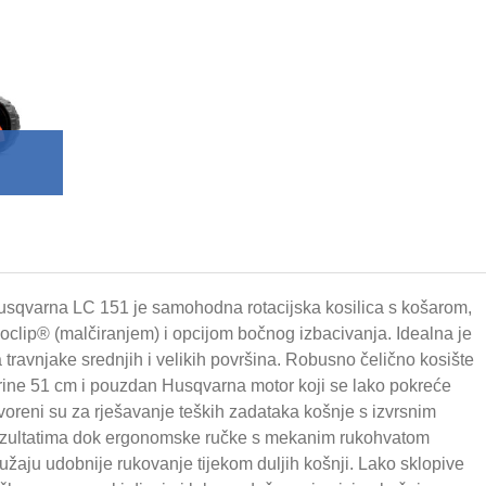
sqvarna LC 151 je samohodna rotacijska kosilica s košarom,
oclip® (malčiranjem) i opcijom bočnog izbacivanja. Idealna je
 travnjake srednjih i velikih površina. Robusno čelično kosište
rine 51 cm i pouzdan Husqvarna motor koji se lako pokreće
voreni su za rješavanje teških zadataka košnje s izvrsnim
ezultatima dok ergonomske ručke s mekanim rukohvatom
užaju udobnije rukovanje tijekom duljih košnji. Lako sklopive