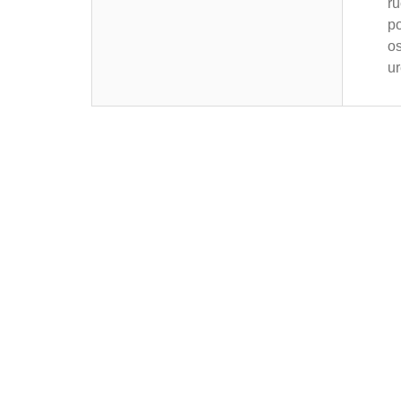
ru
po
os
ur