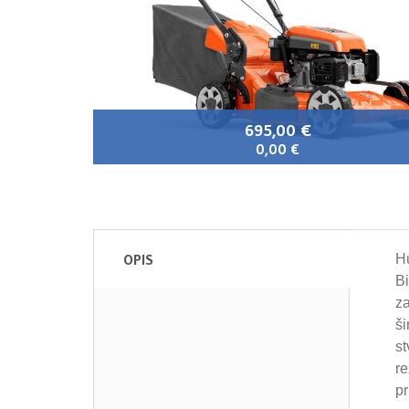
695,00 €
0,00 €
OPIS
Hu
Bi
za
ši
st
r
pr