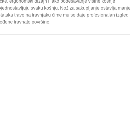
čke, ergonomski dizajn i lako podešavanje visine košnje
jednostavljuju svaku košnju. Nož za sakupljanje ostavlja manj
tataka trave na travnjaku čime mu se daje profesionalan izgled
eđene travnate površine.
Motorna pila STIHL M
0,00 €
1.575,00 €
Motorna pila STIHL M