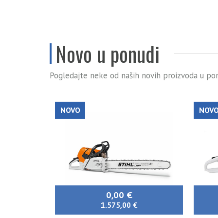
Novo u ponudi
Pogledajte neke od naših novih proizvoda u pon
NOVO
NOV
0,00 €
1.575,00 €